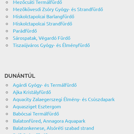
Mezőcsáti Termálfürdő
Mezőkövesdi Zsóry Gyógy- és Strandfürdő
Miskolctapolcai Barlangfürdő
Miskolctapolcai Strandfürdő
Parádfürdő
Sárospatak, Végardó Fürdő
Tiszaújváros Gyógy- és Élményfürdő
DUNÁNTÚL
Agárdi Gyógy- és Termálfürdő
Ajka Kristályfürdő
Aquacity Zalaegerszegi Élmény- és Csúszdapark
Aquasziget Esztergom
Babócsai Termálfürdő
Balatonfüred, Annagora Aquapark
Balatonkenese, Alsóréti szabad strand