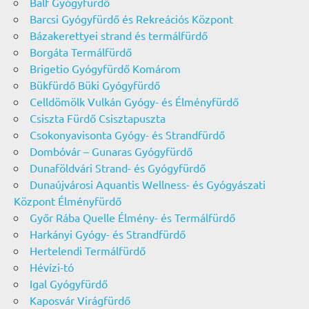
Balf Gyógyfürdő
Barcsi Gyógyfürdő és Rekreációs Központ
Bázakerettyei strand és termálfürdő
Borgáta Termálfürdő
Brigetio Gyógyfürdő Komárom
Bükfürdő Büki Gyógyfürdő
Celldömölk Vulkán Gyógy- és Élményfürdő
Csiszta Fürdő Csisztapuszta
Csokonyavisonta Gyógy- és Strandfürdő
Dombóvár – Gunaras Gyógyfürdő
Dunaföldvári Strand- és Gyógyfürdő
Dunaújvárosi Aquantis Wellness- és Gyógyászati
Központ Élményfürdő
Győr Rába Quelle Élmény- és Termálfürdő
Harkányi Gyógy- és Strandfürdő
Hertelendi Termálfürdő
Hévízi-tó
Igal Gyógyfürdő
Kaposvár Virágfürdő