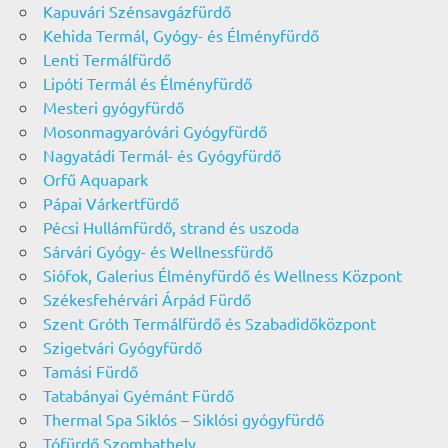
Kapuvári Szénsavgázfürdő
Kehida Termál, Gyógy- és Élményfürdő
Lenti Termálfürdő
Lipóti Termál és Élményfürdő
Mesteri gyógyfürdő
Mosonmagyaróvári Gyógyfürdő
Nagyatádi Termál- és Gyógyfürdő
Orfű Aquapark
Pápai Várkertfürdő
Pécsi Hullámfürdő, strand és uszoda
Sárvári Gyógy- és Wellnessfürdő
Siófok, Galerius Élményfürdő és Wellness Központ
Székesfehérvári Árpád Fürdő
Szent Gróth Termálfürdő és Szabadidőközpont
Szigetvári Gyógyfürdő
Tamási Fürdő
Tatabányai Gyémánt Fürdő
Thermal Spa Siklós – Siklósi gyógyfürdő
Tófürdő Szombathely