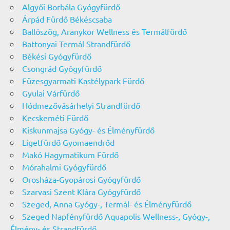
Algyői Borbála Gyógyfürdő
Árpád Fürdő Békéscsaba
Ballószög, Aranykor Wellness és Termálfürdő
Battonyai Termál Strandfürdő
Békési Gyógyfürdő
Csongrád Gyógyfürdő
Füzesgyarmati Kastélypark Fürdő
Gyulai Várfürdő
Hódmezővásárhelyi Strandfürdő
Kecskeméti Fürdő
Kiskunmajsa Gyógy- és Élményfürdő
Ligetfürdő Gyomaendrőd
Makó Hagymatikum Fürdő
Mórahalmi Gyógyfürdő
Orosháza-Gyopárosi Gyógyfürdő
Szarvasi Szent Klára Gyógyfürdő
Szeged, Anna Gyógy-, Termál- és Élményfürdő
Szeged Napfényfürdő Aquapolis Wellness-, Gyógy-,
Élmény- és Strandfürdő