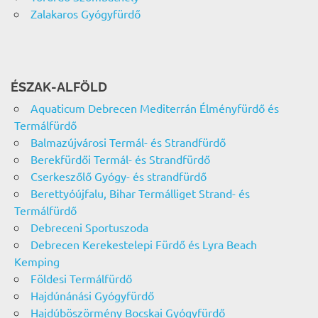
Zalakaros Gyógyfürdő
ÉSZAK-ALFÖLD
Aquaticum Debrecen Mediterrán Élményfürdő és
Termálfürdő
Balmazújvárosi Termál- és Strandfürdő
Berekfürdői Termál- és Strandfürdő
Cserkeszőlő Gyógy- és strandfürdő
Berettyóújfalu, Bihar Termálliget Strand- és
Termálfürdő
Debreceni Sportuszoda
Debrecen Kerekestelepi Fürdő és Lyra Beach
Kemping
Földesi Termálfürdő
Hajdúnánási Gyógyfürdő
Hajdúböszörmény Bocskai Gyógyfürdő