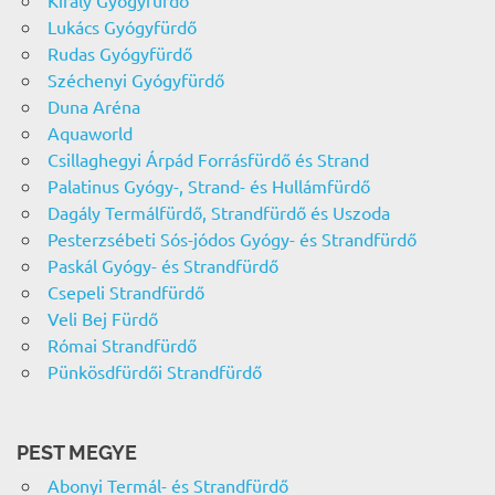
Király Gyógyfürdő
Lukács Gyógyfürdő
Rudas Gyógyfürdő
Széchenyi Gyógyfürdő
Duna Aréna
Aquaworld
Csillaghegyi Árpád Forrásfürdő és Strand
Palatinus Gyógy-, Strand- és Hullámfürdő
Dagály Termálfürdő, Strandfürdő és Uszoda
Pesterzsébeti Sós-jódos Gyógy- és Strandfürdő
Paskál Gyógy- és Strandfürdő
Csepeli Strandfürdő
Veli Bej Fürdő
Római Strandfürdő
Pünkösdfürdői Strandfürdő
PEST MEGYE
Abonyi Termál- és Strandfürdő