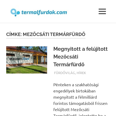
Termalfur
MENU
Skip
to
CÍMKE:
MEZŐCSÁTI TERMÁRFÜRDŐ
content
Megnyitott a felújított
Mezőcsáti
Termárfürdő
TERMALFURDOK.COM
FÜRDŐVILÁG
,
HÍREK
Pénteken a szakhatósági
engedélyek birtokában
megnyitott a félmilliárd
forintos támogatásból frissen
felújított Mezőcsáti
Termárfürdő, jelentette be a