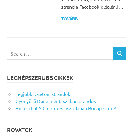
strand a Facebook-oldalán.[…]
TOVÁBB
Search
SEARCH
for:
LEGNÉPSZERŰBB CIKKEK
Legjobb balatoni strandok
Gyönyörű Duna menti szabadstrandok
Hol úszhat 50 méteres uszodában Budapesten?!
ROVATOK