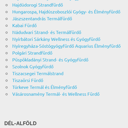
Hajdúdorogi Strandfürdő
Hungarospa, Hajdúszoboszlói Gyógy- és Élményfürdő
Jászszentandrás Termálfürdő
Kabai Fürdő
Nádudvari Strand- és Termálfürdő
Nyírbátori Sárkány Wellness és Gyógyfürdő
Nyíregyháza-Sóstógyógyfürdő Aquarius Élményfürdő
Polgári Strandfürdő
Püspökladányi Strand- és Gyógyfürdő
Szolnok Gyógyfürdő
Tiszacsegei Termálstrand
Tiszaörsi Fürdő
Túrkeve Termál és Élményfürdő
Vásárosnamény Termál- és Wellness Fürdő
DÉL-ALFÖLD