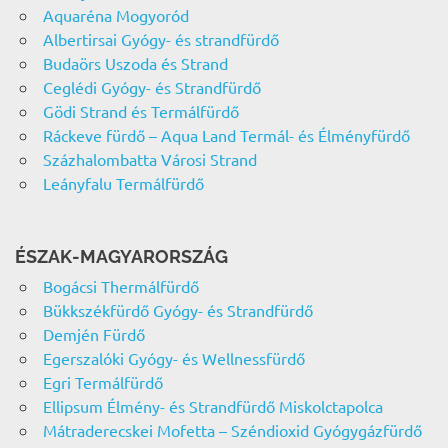
Aquaréna Mogyoród
Albertirsai Gyógy- és strandfürdő
Budaörs Uszoda és Strand
Ceglédi Gyógy- és Strandfürdő
Gödi Strand és Termálfürdő
Ráckeve fürdő – Aqua Land Termál- és Élményfürdő
Százhalombatta Városi Strand
Leányfalu Termálfürdő
ÉSZAK-MAGYARORSZÁG
Bogácsi Thermálfürdő
Bükkszékfürdő Gyógy- és Strandfürdő
Demjén Fürdő
Egerszalóki Gyógy- és Wellnessfürdő
Egri Termálfürdő
Ellipsum Élmény- és Strandfürdő Miskolctapolca
Mátraderecskei Mofetta – Széndioxid Gyógygázfürdő