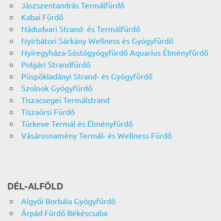
Jászszentandrás Termálfürdő
Kabai Fürdő
Nádudvari Strand- és Termálfürdő
Nyírbátori Sárkány Wellness és Gyógyfürdő
Nyíregyháza-Sóstógyógyfürdő Aquarius Élményfürdő
Polgári Strandfürdő
Püspökladányi Strand- és Gyógyfürdő
Szolnok Gyógyfürdő
Tiszacsegei Termálstrand
Tiszaörsi Fürdő
Túrkeve Termál és Élményfürdő
Vásárosnamény Termál- és Wellness Fürdő
DÉL-ALFÖLD
Algyői Borbála Gyógyfürdő
Árpád Fürdő Békéscsaba