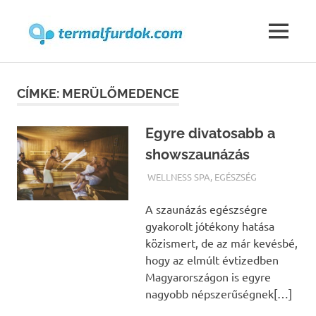
Termalfur
MENU
Skip
to
CÍMKE:
MERÜLŐMEDENCE
content
Egyre divatosabb a
showszaunázás
TERMALFURDOK.COM
WELLNESS SPA
,
EGÉSZSÉG
A szaunázás egészségre
gyakorolt jótékony hatása
közismert, de az már kevésbé,
hogy az elmúlt évtizedben
Magyarországon is egyre
nagyobb népszerűségnek[…]