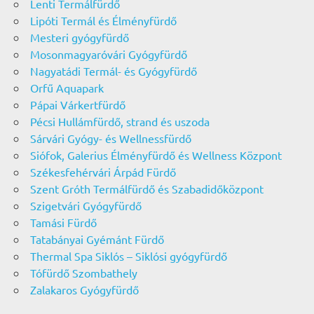
Lenti Termálfürdő
Lipóti Termál és Élményfürdő
Mesteri gyógyfürdő
Mosonmagyaróvári Gyógyfürdő
Nagyatádi Termál- és Gyógyfürdő
Orfű Aquapark
Pápai Várkertfürdő
Pécsi Hullámfürdő, strand és uszoda
Sárvári Gyógy- és Wellnessfürdő
Siófok, Galerius Élményfürdő és Wellness Központ
Székesfehérvári Árpád Fürdő
Szent Gróth Termálfürdő és Szabadidőközpont
Szigetvári Gyógyfürdő
Tamási Fürdő
Tatabányai Gyémánt Fürdő
Thermal Spa Siklós – Siklósi gyógyfürdő
Tófürdő Szombathely
Zalakaros Gyógyfürdő