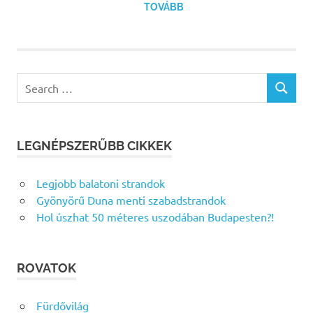
TOVÁBB
Search
SEARCH
for:
LEGNÉPSZERŰBB CIKKEK
Legjobb balatoni strandok
Gyönyörű Duna menti szabadstrandok
Hol úszhat 50 méteres uszodában Budapesten?!
ROVATOK
Fürdővilág