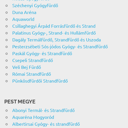
Széchenyi Gyógyfürdő
Duna Aréna
Aquaworld
Csillaghegyi Árpád Forrásfürdő és Strand
Palatinus Gyógy-, Strand- és Hullámfürdő
Dagály Termálfürdő, Strandfürdő és Uszoda
Pesterzsébeti Sós-jódos Gyógy- és Strandfürdő
Paskál Gyógy- és Strandfürdő
Csepeli Strandfürdő
Veli Bej Fürdő
Római Strandfürdő
Pünkösdfürdői Strandfürdő
PEST MEGYE
Abonyi Termál- és Strandfürdő
Aquaréna Mogyoród
Albertirsai Gyógy- és strandfürdő