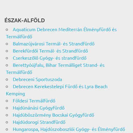
ÉSZAK-ALFÖLD
Aquaticum Debrecen Mediterrán Élményfürdő és
Termálfürdő
Balmazújvárosi Termál- és Strandfürdő
Berekfürdői Termál- és Strandfürdő
Cserkeszőlő Gyógy- és strandfürdő
Berettyóújfalu, Bihar Termálliget Strand- és
Termálfürdő
Debreceni Sportuszoda
Debrecen Kerekestelepi Fürdő és Lyra Beach
Kemping
Földesi Termálfürdő
Hajdúnánási Gyógyfürdő
Hajdúböszörmény Bocskai Gyógyfürdő
Hajdúdorogi Strandfürdő
Hungarospa, Hajdúszoboszlói Gyógy- és Élményfürdő