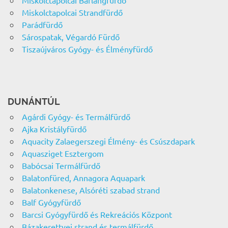
Miskolctapolcai Barlangfürdő
Miskolctapolcai Strandfürdő
Parádfürdő
Sárospatak, Végardó Fürdő
Tiszaújváros Gyógy- és Élményfürdő
DUNÁNTÚL
Agárdi Gyógy- és Termálfürdő
Ajka Kristályfürdő
Aquacity Zalaegerszegi Élmény- és Csúszdapark
Aquasziget Esztergom
Babócsai Termálfürdő
Balatonfüred, Annagora Aquapark
Balatonkenese, Alsóréti szabad strand
Balf Gyógyfürdő
Barcsi Gyógyfürdő és Rekreációs Központ
Bázakerettyei strand és termálfürdő