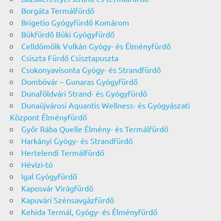
Borgáta Termálfürdő
Brigetio Gyógyfürdő Komárom
Bükfürdő Büki Gyógyfürdő
Celldömölk Vulkán Gyógy- és Élményfürdő
Csiszta Fürdő Csisztapuszta
Csokonyavisonta Gyógy- és Strandfürdő
Dombóvár – Gunaras Gyógyfürdő
Dunaföldvári Strand- és Gyógyfürdő
Dunaújvárosi Aquantis Wellness- és Gyógyászati
Központ Élményfürdő
Győr Rába Quelle Élmény- és Termálfürdő
Harkányi Gyógy- és Strandfürdő
Hertelendi Termálfürdő
Hévízi-tó
Igal Gyógyfürdő
Kaposvár Virágfürdő
Kapuvári Szénsavgázfürdő
Kehida Termál, Gyógy- és Élményfürdő