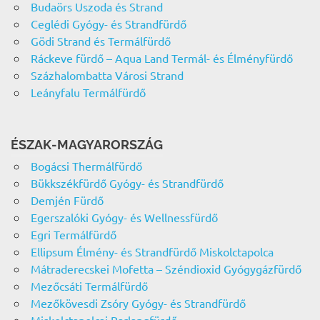
Budaörs Uszoda és Strand
Ceglédi Gyógy- és Strandfürdő
Gödi Strand és Termálfürdő
Ráckeve fürdő – Aqua Land Termál- és Élményfürdő
Százhalombatta Városi Strand
Leányfalu Termálfürdő
ÉSZAK-MAGYARORSZÁG
Bogácsi Thermálfürdő
Bükkszékfürdő Gyógy- és Strandfürdő
Demjén Fürdő
Egerszalóki Gyógy- és Wellnessfürdő
Egri Termálfürdő
Ellipsum Élmény- és Strandfürdő Miskolctapolca
Mátraderecskei Mofetta – Széndioxid Gyógygázfürdő
Mezőcsáti Termálfürdő
Mezőkövesdi Zsóry Gyógy- és Strandfürdő