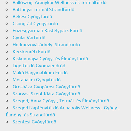
Ballószög, Aranykor Wellness és Termálfürdő
Battonyai Termál Strandfürdő
Békési Gyógyfürdő
Csongrád Gyógyfürdő
Füzesgyarmati Kastélypark Fürdő
Gyulai Várfürdő
Hódmezővásárhelyi Strandfürdő
Kecskeméti Fürdő
Kiskunmajsa Gyógy- és Élményfürdő
Ligetfürdő Gyomaendrőd
Makó Hagymatikum Fürdő
Mórahalmi Gyógyfürdő
Orosháza-Gyopárosi Gyógyfürdő
Szarvasi Szent Klára Gyógyfürdő
Szeged, Anna Gyógy-, Termál- és Élményfürdő
Szeged Napfényfürdő Aquapolis Wellness-, Gyógy-,
Élmény- és Strandfürdő
Szentesi Gyógyfürdő