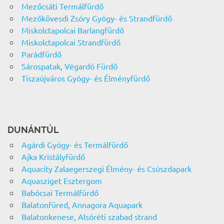
Mezőcsáti Termálfürdő
Mezőkövesdi Zsóry Gyógy- és Strandfürdő
Miskolctapolcai Barlangfürdő
Miskolctapolcai Strandfürdő
Parádfürdő
Sárospatak, Végardó Fürdő
Tiszaújváros Gyógy- és Élményfürdő
DUNÁNTÚL
Agárdi Gyógy- és Termálfürdő
Ajka Kristályfürdő
Aquacity Zalaegerszegi Élmény- és Csúszdapark
Aquasziget Esztergom
Babócsai Termálfürdő
Balatonfüred, Annagora Aquapark
Balatonkenese, Alsóréti szabad strand