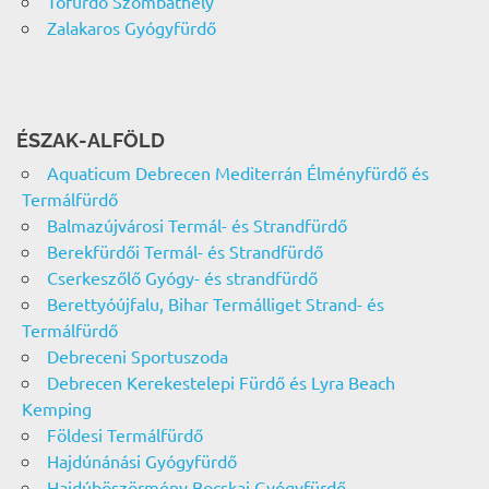
Tófürdő Szombathely
Zalakaros Gyógyfürdő
ÉSZAK-ALFÖLD
Aquaticum Debrecen Mediterrán Élményfürdő és
Termálfürdő
Balmazújvárosi Termál- és Strandfürdő
Berekfürdői Termál- és Strandfürdő
Cserkeszőlő Gyógy- és strandfürdő
Berettyóújfalu, Bihar Termálliget Strand- és
Termálfürdő
Debreceni Sportuszoda
Debrecen Kerekestelepi Fürdő és Lyra Beach
Kemping
Földesi Termálfürdő
Hajdúnánási Gyógyfürdő
Hajdúböszörmény Bocskai Gyógyfürdő