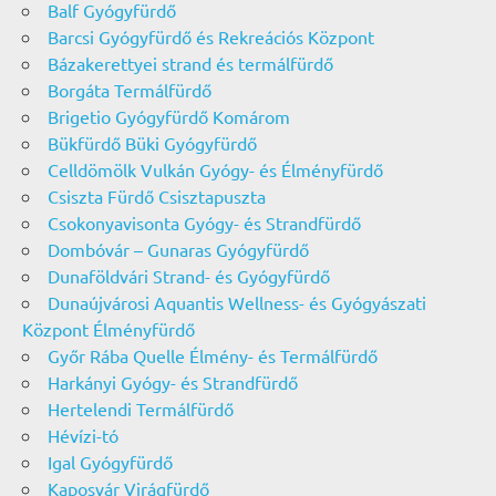
Balf Gyógyfürdő
Barcsi Gyógyfürdő és Rekreációs Központ
Bázakerettyei strand és termálfürdő
Borgáta Termálfürdő
Brigetio Gyógyfürdő Komárom
Bükfürdő Büki Gyógyfürdő
Celldömölk Vulkán Gyógy- és Élményfürdő
Csiszta Fürdő Csisztapuszta
Csokonyavisonta Gyógy- és Strandfürdő
Dombóvár – Gunaras Gyógyfürdő
Dunaföldvári Strand- és Gyógyfürdő
Dunaújvárosi Aquantis Wellness- és Gyógyászati
Központ Élményfürdő
Győr Rába Quelle Élmény- és Termálfürdő
Harkányi Gyógy- és Strandfürdő
Hertelendi Termálfürdő
Hévízi-tó
Igal Gyógyfürdő
Kaposvár Virágfürdő