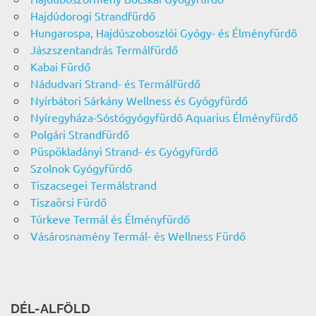
Hajdúdorogi Strandfürdő
Hungarospa, Hajdúszoboszlói Gyógy- és Élményfürdő
Jászszentandrás Termálfürdő
Kabai Fürdő
Nádudvari Strand- és Termálfürdő
Nyírbátori Sárkány Wellness és Gyógyfürdő
Nyíregyháza-Sóstógyógyfürdő Aquarius Élményfürdő
Polgári Strandfürdő
Püspökladányi Strand- és Gyógyfürdő
Szolnok Gyógyfürdő
Tiszacsegei Termálstrand
Tiszaörsi Fürdő
Túrkeve Termál és Élményfürdő
Vásárosnamény Termál- és Wellness Fürdő
DÉL-ALFÖLD