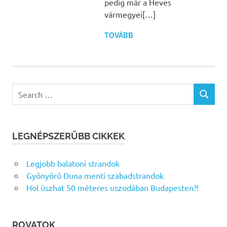
pedig már a Heves
vármegyei[…]
TOVÁBB
Search
SEARCH
for:
LEGNÉPSZERŰBB CIKKEK
Legjobb balatoni strandok
Gyönyörű Duna menti szabadstrandok
Hol úszhat 50 méteres uszodában Budapesten?!
ROVATOK