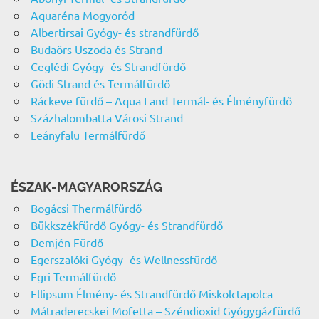
Aquaréna Mogyoród
Albertirsai Gyógy- és strandfürdő
Budaörs Uszoda és Strand
Ceglédi Gyógy- és Strandfürdő
Gödi Strand és Termálfürdő
Ráckeve fürdő – Aqua Land Termál- és Élményfürdő
Százhalombatta Városi Strand
Leányfalu Termálfürdő
ÉSZAK-MAGYARORSZÁG
Bogácsi Thermálfürdő
Bükkszékfürdő Gyógy- és Strandfürdő
Demjén Fürdő
Egerszalóki Gyógy- és Wellnessfürdő
Egri Termálfürdő
Ellipsum Élmény- és Strandfürdő Miskolctapolca
Mátraderecskei Mofetta – Széndioxid Gyógygázfürdő