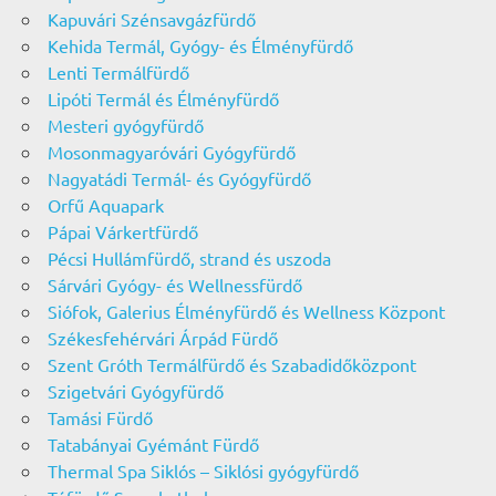
Kapuvári Szénsavgázfürdő
Kehida Termál, Gyógy- és Élményfürdő
Lenti Termálfürdő
Lipóti Termál és Élményfürdő
Mesteri gyógyfürdő
Mosonmagyaróvári Gyógyfürdő
Nagyatádi Termál- és Gyógyfürdő
Orfű Aquapark
Pápai Várkertfürdő
Pécsi Hullámfürdő, strand és uszoda
Sárvári Gyógy- és Wellnessfürdő
Siófok, Galerius Élményfürdő és Wellness Központ
Székesfehérvári Árpád Fürdő
Szent Gróth Termálfürdő és Szabadidőközpont
Szigetvári Gyógyfürdő
Tamási Fürdő
Tatabányai Gyémánt Fürdő
Thermal Spa Siklós – Siklósi gyógyfürdő