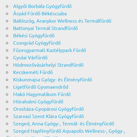
Algyői Borbála Gyógyfürdő
Árpád Fürdő Békéscsaba
Ballószög, Aranykor Wellness és Termálfürdő
Battonyai Termál Strandfürdő
Békési Gyógyfürdő
Csongrád Gyógyfürdő
Füzesgyarmati Kastélypark Fürdő
Gyulai Várfürdő
Hódmezővásárhelyi Strandfürdő
Kecskeméti Fürdő
Kiskunmajsa Gyógy- és Élményfürdő
Ligetfürdő Gyomaendrőd
Makó Hagymatikum Fürdő
Mórahalmi Gyógyfürdő
Orosháza-Gyopárosi Gyógyfürdő
Szarvasi Szent Klára Gyógyfürdő
Szeged, Anna Gyógy-, Termál- és Élményfürdő
Szeged Napfényfürdő Aquapolis Wellness-, Gyógy-,