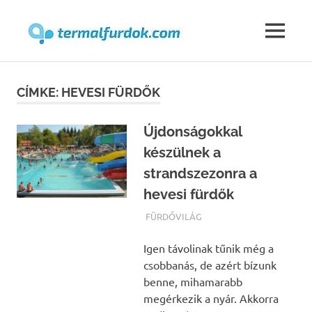
Termalfur
MENU
Skip
to
CÍMKE:
HEVESI FÜRDŐK
content
Újdonságokkal
készülnek a
strandszezonra a
hevesi fürdők
TERMALFURDOK.COM
FÜRDŐVILÁG
Igen távolinak tűnik még a
csobbanás, de azért bízunk
benne, mihamarabb
megérkezik a nyár. Akkorra