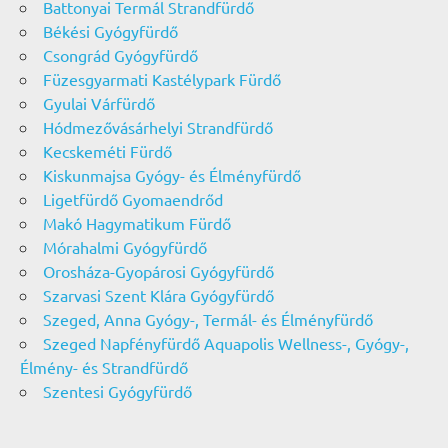
Battonyai Termál Strandfürdő
Békési Gyógyfürdő
Csongrád Gyógyfürdő
Füzesgyarmati Kastélypark Fürdő
Gyulai Várfürdő
Hódmezővásárhelyi Strandfürdő
Kecskeméti Fürdő
Kiskunmajsa Gyógy- és Élményfürdő
Ligetfürdő Gyomaendrőd
Makó Hagymatikum Fürdő
Mórahalmi Gyógyfürdő
Orosháza-Gyopárosi Gyógyfürdő
Szarvasi Szent Klára Gyógyfürdő
Szeged, Anna Gyógy-, Termál- és Élményfürdő
Szeged Napfényfürdő Aquapolis Wellness-, Gyógy-,
Élmény- és Strandfürdő
Szentesi Gyógyfürdő