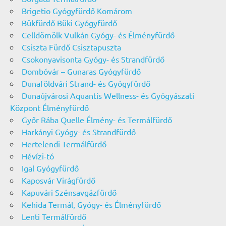
Brigetio Gyógyfürdő Komárom
Bükfürdő Büki Gyógyfürdő
Celldömölk Vulkán Gyógy- és Élményfürdő
Csiszta Fürdő Csisztapuszta
Csokonyavisonta Gyógy- és Strandfürdő
Dombóvár – Gunaras Gyógyfürdő
Dunaföldvári Strand- és Gyógyfürdő
Dunaújvárosi Aquantis Wellness- és Gyógyászati
Központ Élményfürdő
Győr Rába Quelle Élmény- és Termálfürdő
Harkányi Gyógy- és Strandfürdő
Hertelendi Termálfürdő
Hévízi-tó
Igal Gyógyfürdő
Kaposvár Virágfürdő
Kapuvári Szénsavgázfürdő
Kehida Termál, Gyógy- és Élményfürdő
Lenti Termálfürdő