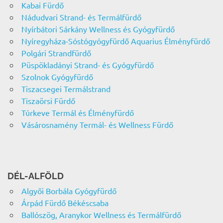
Kabai Fürdő
Nádudvari Strand- és Termálfürdő
Nyírbátori Sárkány Wellness és Gyógyfürdő
Nyíregyháza-Sóstógyógyfürdő Aquarius Élményfürdő
Polgári Strandfürdő
Püspökladányi Strand- és Gyógyfürdő
Szolnok Gyógyfürdő
Tiszacsegei Termálstrand
Tiszaörsi Fürdő
Túrkeve Termál és Élményfürdő
Vásárosnamény Termál- és Wellness Fürdő
DÉL-ALFÖLD
Algyői Borbála Gyógyfürdő
Árpád Fürdő Békéscsaba
Ballószög, Aranykor Wellness és Termálfürdő