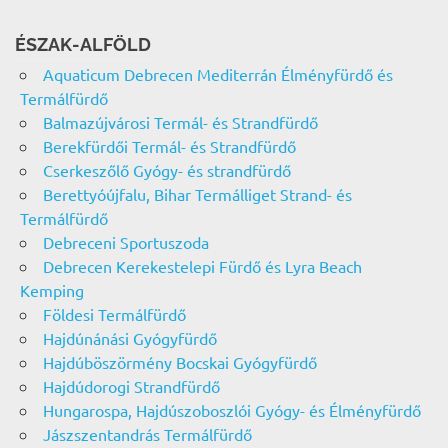
ÉSZAK-ALFÖLD
Aquaticum Debrecen Mediterrán Élményfürdő és
Termálfürdő
Balmazújvárosi Termál- és Strandfürdő
Berekfürdői Termál- és Strandfürdő
Cserkeszőlő Gyógy- és strandfürdő
Berettyóújfalu, Bihar Termálliget Strand- és
Termálfürdő
Debreceni Sportuszoda
Debrecen Kerekestelepi Fürdő és Lyra Beach
Kemping
Földesi Termálfürdő
Hajdúnánási Gyógyfürdő
Hajdúböszörmény Bocskai Gyógyfürdő
Hajdúdorogi Strandfürdő
Hungarospa, Hajdúszoboszlói Gyógy- és Élményfürdő
Jászszentandrás Termálfürdő