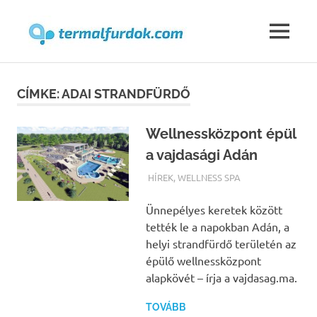
Termalfur
MENU
Skip
to
CÍMKE:
ADAI STRANDFÜRDŐ
content
Wellnessközpont épül
a vajdasági Adán
TERMALFURDOK.COM
HÍREK
,
WELLNESS SPA
Ünnepélyes keretek között
tették le a napokban Adán, a
helyi strandfürdő területén az
épülő wellnessközpont
alapkövét – írja a vajdasag.ma.
TOVÁBB