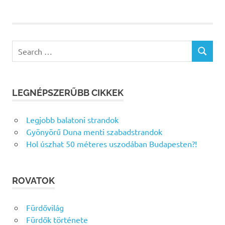
Search
SEARCH
for:
LEGNÉPSZERŰBB CIKKEK
Legjobb balatoni strandok
Gyönyörű Duna menti szabadstrandok
Hol úszhat 50 méteres uszodában Budapesten?!
ROVATOK
Fürdővilág
Fürdők története