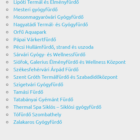
Lipóti Termál és Élményfürdő
Mesteri gyógyfürdő
Mosonmagyaróvári Gyógyfürdő
Nagyatádi Termál- és Gyógyfürdő
Orfű Aquapark
Pápai Várkertfürdő
Pécsi Hullámfürdő, strand és uszoda
Sárvári Gyógy- és Wellnessfürdő
Siófok, Galerius Élményfürdő és Wellness Központ
Székesfehérvári Árpád Fürdő
Szent Gróth Termálfürdő és Szabadidőközpont
Szigetvári Gyógyfürdő
Tamási Fürdő
Tatabányai Gyémánt Fürdő
Thermal Spa Siklós – Siklósi gyógyfürdő
Tófürdő Szombathely
Zalakaros Gyógyfürdő