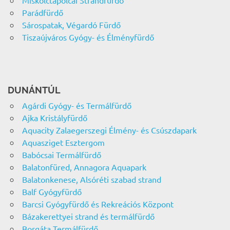
Miskolctapolcai Strandfürdő
Parádfürdő
Sárospatak, Végardó Fürdő
Tiszaújváros Gyógy- és Élményfürdő
DUNÁNTÚL
Agárdi Gyógy- és Termálfürdő
Ajka Kristályfürdő
Aquacity Zalaegerszegi Élmény- és Csúszdapark
Aquasziget Esztergom
Babócsai Termálfürdő
Balatonfüred, Annagora Aquapark
Balatonkenese, Alsóréti szabad strand
Balf Gyógyfürdő
Barcsi Gyógyfürdő és Rekreációs Központ
Bázakerettyei strand és termálfürdő
Borgáta Termálfürdő