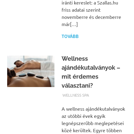
iránti kereslet: a Szallas.hu
friss adatai szerint
novemberre és decemberre
már[…]
TOVÁBB
Wellness
ajándékutalványok –
mit érdemes
választani?
TERMALFURDOK.COM
WELLNESS SPA
A wellness ajándékutalványok
az utóbbi évek egyik
legnépszerűbb meglepetései
közé kerültek. Egyre többen