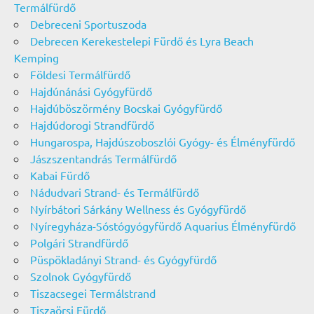
Termálfürdő
Debreceni Sportuszoda
Debrecen Kerekestelepi Fürdő és Lyra Beach
Kemping
Földesi Termálfürdő
Hajdúnánási Gyógyfürdő
Hajdúböszörmény Bocskai Gyógyfürdő
Hajdúdorogi Strandfürdő
Hungarospa, Hajdúszoboszlói Gyógy- és Élményfürdő
Jászszentandrás Termálfürdő
Kabai Fürdő
Nádudvari Strand- és Termálfürdő
Nyírbátori Sárkány Wellness és Gyógyfürdő
Nyíregyháza-Sóstógyógyfürdő Aquarius Élményfürdő
Polgári Strandfürdő
Püspökladányi Strand- és Gyógyfürdő
Szolnok Gyógyfürdő
Tiszacsegei Termálstrand
Tiszaörsi Fürdő