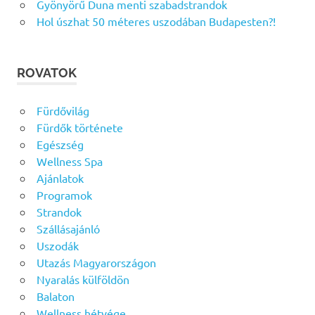
Gyönyörű Duna menti szabadstrandok
Hol úszhat 50 méteres uszodában Budapesten?!
ROVATOK
Fürdővilág
Fürdők története
Egészség
Wellness Spa
Ajánlatok
Programok
Strandok
Szállásajánló
Uszodák
Utazás Magyarországon
Nyaralás külföldön
Balaton
Wellness hétvége