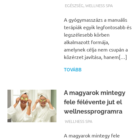
TERMALFURDOK.COM
EGÉSZSÉG
,
WELLNESS SPA
A gyógymasszázs a manuális
terápiák egyik legfontosabb és
legszélesebb körben
alkalmazott formája,
amelynek célja nem csupán a
közérzet javítása, hanem[…]
TOVÁBB
A magyarok mintegy
fele félévente jut el
wellnessprogramra
TERMALFURDOK.COM
WELLNESS SPA
A magyarok mintegy fele