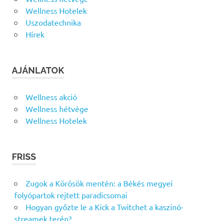
Wellness Hotelek
Uszodatechnika
Hírek
AJÁNLATOK
Wellness akció
Wellness hétvége
Wellness Hotelek
FRISS
Zugok a Körösök mentén: a Békés megyei
folyópartok rejtett paradicsomai
Hogyan győzte le a Kick a Twitchet a kaszinó-
streamek terén?