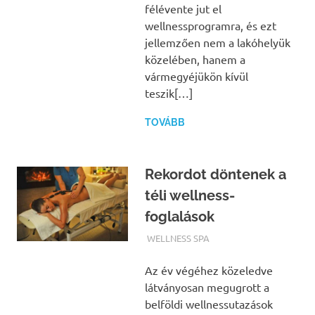
félévente jut el
wellnessprogramra, és ezt
jellemzően nem a lakóhelyük
közelében, hanem a
vármegyéjükön kívül
teszik[…]
TOVÁBB
Rekordot döntenek a
téli wellness-
foglalások
TERMALFURDOK.COM
WELLNESS SPA
Az év végéhez közeledve
látványosan megugrott a
belföldi wellnessutazások