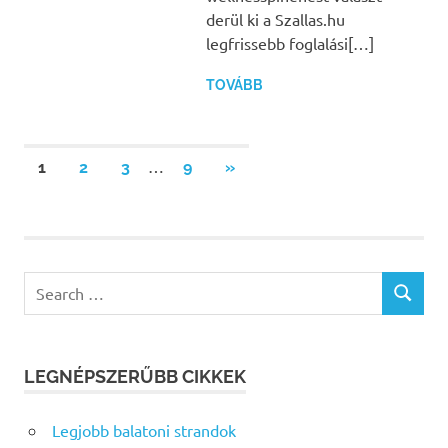
derül ki a Szallas.hu
legfrissebb foglalási[…]
TOVÁBB
Bejegyzések
…
NEXT
1
2
3
9
»
POSTS
lapozása
Search
SEARCH
for:
LEGNÉPSZERŰBB CIKKEK
Legjobb balatoni strandok