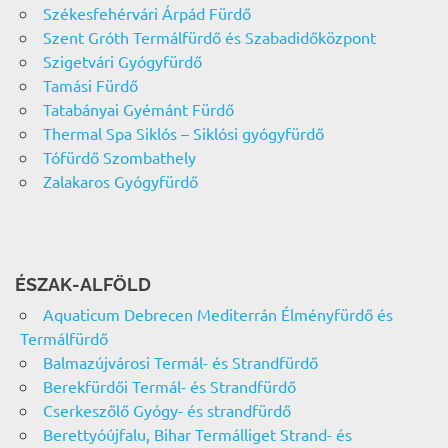
Székesfehérvári Árpád Fürdő
Szent Gróth Termálfürdő és Szabadidőközpont
Szigetvári Gyógyfürdő
Tamási Fürdő
Tatabányai Gyémánt Fürdő
Thermal Spa Siklós – Siklósi gyógyfürdő
Tófürdő Szombathely
Zalakaros Gyógyfürdő
ÉSZAK-ALFÖLD
Aquaticum Debrecen Mediterrán Élményfürdő és
Termálfürdő
Balmazújvárosi Termál- és Strandfürdő
Berekfürdői Termál- és Strandfürdő
Cserkeszőlő Gyógy- és strandfürdő
Berettyóújfalu, Bihar Termálliget Strand- és