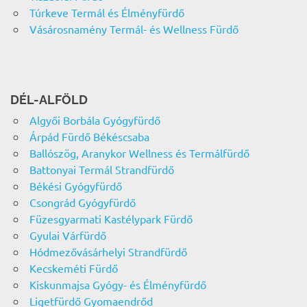
Túrkeve Termál és Élményfürdő
Vásárosnamény Termál- és Wellness Fürdő
DÉL-ALFÖLD
Algyői Borbála Gyógyfürdő
Árpád Fürdő Békéscsaba
Ballószög, Aranykor Wellness és Termálfürdő
Battonyai Termál Strandfürdő
Békési Gyógyfürdő
Csongrád Gyógyfürdő
Füzesgyarmati Kastélypark Fürdő
Gyulai Várfürdő
Hódmezővásárhelyi Strandfürdő
Kecskeméti Fürdő
Kiskunmajsa Gyógy- és Élményfürdő
Ligetfürdő Gyomaendrőd