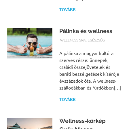
TOVÁBB
Pálinka és wellness
TERMALFURDOK.COM
WELLNESS SPA
,
EGÉSZSÉG
A pálinka a magyar kultúra
szerves része: ünnepek,
családi összejövetelek és
baráti beszélgetések kísérője
évszázadok óta. A wellness-
szállodákban és fürdőkben[…]
TOVÁBB
Wellness-körkép