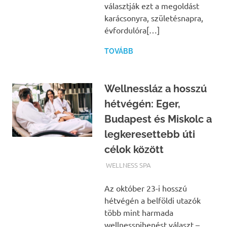
választják ezt a megoldást
karácsonyra, születésnapra,
évfordulóra[…]
TOVÁBB
Wellnessláz a hosszú
hétvégén: Eger,
Budapest és Miskolc a
legkeresettebb úti
célok között
TERMALFURDOK.COM
WELLNESS SPA
Az október 23-i hosszú
hétvégén a belföldi utazók
több mint harmada
wellnesspihenést választ –