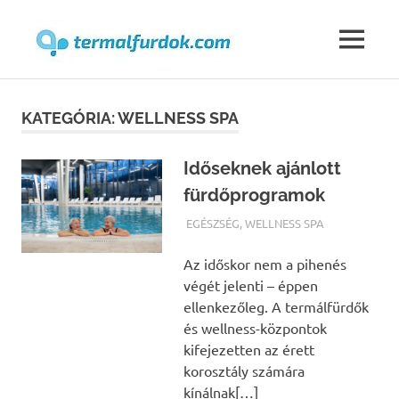
Termalfur
MENU
Skip
to
KATEGÓRIA:
WELLNESS SPA
content
Időseknek ajánlott
fürdőprogramok
TERMALFURDOK.COM
EGÉSZSÉG
,
WELLNESS SPA
Az időskor nem a pihenés
végét jelenti – éppen
ellenkezőleg. A termálfürdők
és wellness-központok
kifejezetten az érett
korosztály számára
kínálnak[…]