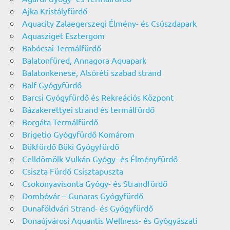
Ajka Kristályfürdő
Aquacity Zalaegerszegi Élmény- és Csúszdapark
Aquasziget Esztergom
Babócsai Termálfürdő
Balatonfüred, Annagora Aquapark
Balatonkenese, Alsóréti szabad strand
Balf Gyógyfürdő
Barcsi Gyógyfürdő és Rekreációs Központ
Bázakerettyei strand és termálfürdő
Borgáta Termálfürdő
Brigetio Gyógyfürdő Komárom
Bükfürdő Büki Gyógyfürdő
Celldömölk Vulkán Gyógy- és Élményfürdő
Csiszta Fürdő Csisztapuszta
Csokonyavisonta Gyógy- és Strandfürdő
Dombóvár – Gunaras Gyógyfürdő
Dunaföldvári Strand- és Gyógyfürdő
Dunaújvárosi Aquantis Wellness- és Gyógyászati