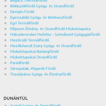
Bükkszékfürdő Gyógy- és Strandfürdő
Demjén Fürdő
Egerszalóki Gyógy- és Wellnessfürdő
Egri Termálfürdő
Ellipsum Élmény- és Strandfürdő Miskolctapolca
Mátraderecskei Mofetta – Széndioxid Gyógygázfürdő
Mezőcsáti Termálfürdő
Mezőkövesdi Zsóry Gyógy- és Strandfürdő
Miskolctapolcai Barlangfürdő
Miskolctapolcai Strandfürdő
Parádfürdő
Sárospatak, Végardó Fürdő
Tiszaújváros Gyógy- és Élményfürdő
DUNÁNTÚL
Agárdi Gyógy- és Termálfürdő