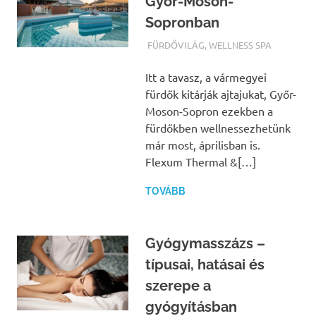
Győr-Moson-
Sopronban
TERMALFURDOK.COM
FÜRDŐVILÁG
,
WELLNESS SPA
Itt a tavasz, a vármegyei
fürdők kitárják ajtajukat, Győr-
Moson-Sopron ezekben a
fürdőkben wellnessezhetünk
már most, áprilisban is.
Flexum Thermal &[…]
TOVÁBB
Gyógymasszázs –
típusai, hatásai és
szerepe a
gyógyításban