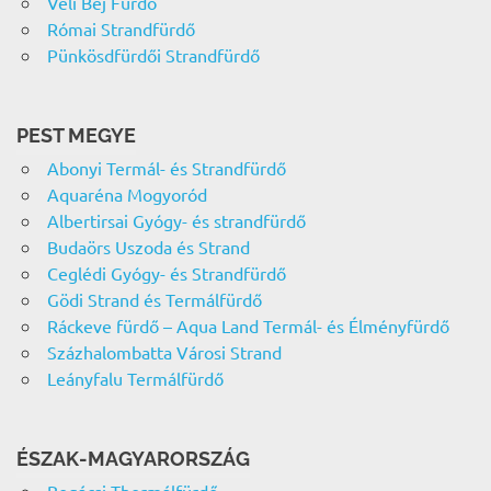
Veli Bej Fürdő
Római Strandfürdő
Pünkösdfürdői Strandfürdő
PEST MEGYE
Abonyi Termál- és Strandfürdő
Aquaréna Mogyoród
Albertirsai Gyógy- és strandfürdő
Budaörs Uszoda és Strand
Ceglédi Gyógy- és Strandfürdő
Gödi Strand és Termálfürdő
Ráckeve fürdő – Aqua Land Termál- és Élményfürdő
Százhalombatta Városi Strand
Leányfalu Termálfürdő
ÉSZAK-MAGYARORSZÁG
Bogácsi Thermálfürdő