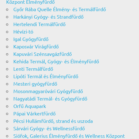
Központ Élményfürdő
Győr Rába Quelle Élmény- és Termálfürdő
Harkányi Gyógy- és Strandfürdő
Hertelendi Termálfürdő
Hévízi-tó
Igal Gyógyfürdő
Kaposvár Virágfürdő
Kapuvári Szénsavgázfürdő
Kehida Termál, Gyógy- és Élményfürdő
Lenti Termálfürdő
Lipóti Termál és Élményfürdő
Mesteri gyógyfürdő
Mosonmagyaróvári Gyógyfürdő
Nagyatádi Termál- és Gyógyfürdő
Orfű Aquapark
Pápai Várkertfürdő
Pécsi Hullámfürdő, strand és uszoda
Sárvári Gyógy- és Wellnessfürdő
Siófok, Galerius Élményfürdő és Wellness Központ