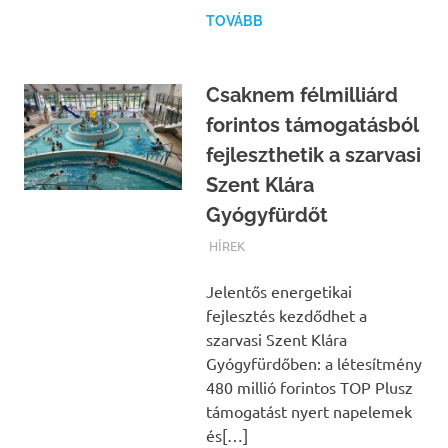
TOVÁBB
Csaknem félmilliárd
forintos támogatásból
fejleszthetik a szarvasi
Szent Klára
Gyógyfürdőt
TERMALFURDOK.COM
HÍREK
Jelentős energetikai
fejlesztés kezdődhet a
szarvasi Szent Klára
Gyógyfürdőben: a létesítmény
480 millió forintos TOP Plusz
támogatást nyert napelemek
és[…]