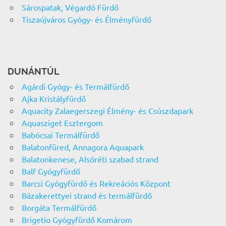
Sárospatak, Végardó Fürdő
Tiszaújváros Gyógy- és Élményfürdő
DUNÁNTÚL
Agárdi Gyógy- és Termálfürdő
Ajka Kristályfürdő
Aquacity Zalaegerszegi Élmény- és Csúszdapark
Aquasziget Esztergom
Babócsai Termálfürdő
Balatonfüred, Annagora Aquapark
Balatonkenese, Alsóréti szabad strand
Balf Gyógyfürdő
Barcsi Gyógyfürdő és Rekreációs Központ
Bázakerettyei strand és termálfürdő
Borgáta Termálfürdő
Brigetio Gyógyfürdő Komárom