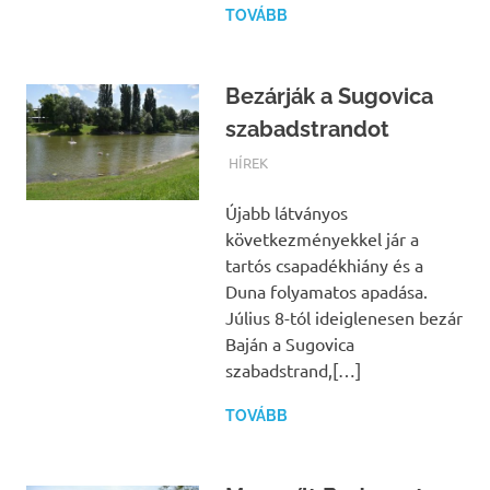
TOVÁBB
Bezárják a Sugovica
szabadstrandot
TERMALFURDOK.COM
HÍREK
Újabb látványos
következményekkel jár a
tartós csapadékhiány és a
Duna folyamatos apadása.
Július 8-tól ideiglenesen bezár
Baján a Sugovica
szabadstrand,[…]
TOVÁBB