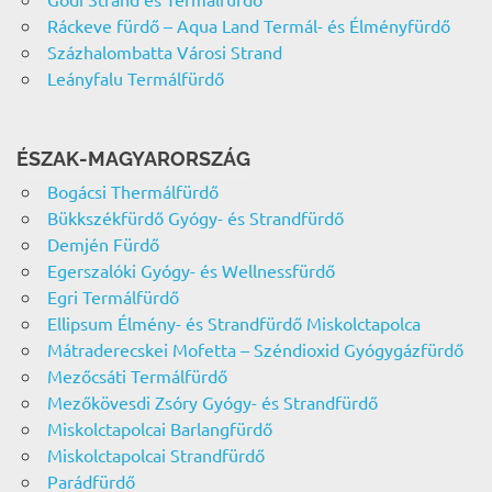
Ráckeve fürdő – Aqua Land Termál- és Élményfürdő
Százhalombatta Városi Strand
Leányfalu Termálfürdő
ÉSZAK-MAGYARORSZÁG
Bogácsi Thermálfürdő
Bükkszékfürdő Gyógy- és Strandfürdő
Demjén Fürdő
Egerszalóki Gyógy- és Wellnessfürdő
Egri Termálfürdő
Ellipsum Élmény- és Strandfürdő Miskolctapolca
Mátraderecskei Mofetta – Széndioxid Gyógygázfürdő
Mezőcsáti Termálfürdő
Mezőkövesdi Zsóry Gyógy- és Strandfürdő
Miskolctapolcai Barlangfürdő
Miskolctapolcai Strandfürdő
Parádfürdő