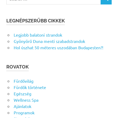
SEARCH
for:
LEGNÉPSZERŰBB CIKKEK
Legjobb balatoni strandok
Gyönyörű Duna menti szabadstrandok
Hol úszhat 50 méteres uszodában Budapesten?!
ROVATOK
Fürdővilág
Fürdők története
Egészség
Wellness Spa
Ajánlatok
Programok