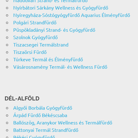
Nyírbátori Sárkány Wellness és Gyógyfürdő
Nyíregyháza-Sóstógyógyfürdő Aquarius Élményfürdő
Polgári Strandfürdő
Püspökladányi Strand- és Gyógyfürdő
Szolnok Gyógyfürdő
Tiszacsegei Termálstrand
Tiszaörsi Fürdő
Túrkeve Termál és Élményfürdő
Vásárosnamény Termál- és Wellness Fürdő
DÉL-ALFÖLD
Algyői Borbála Gyógyfürdő
Árpád Fürdő Békéscsaba
Ballószög, Aranykor Wellness és Termálfürdő
Battonyai Termál Strandfürdő
Békési Gyógyfürdő