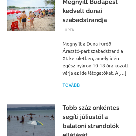
Megnyílt Budapest
kedvelt dunai
szabadstrandja
TERMALFURDOK.COM
HÍREK
Megnyílt a Duna-fürdő
Árasztó-part szabadstrand a
XI. kerületben, amely idén
egész nyáron 10-18 óra között
várja az ide látogatókat. A[…]
TOVÁBB
Több száz önkéntes
segíti júliustól a
balatoni strandolók
ellátását