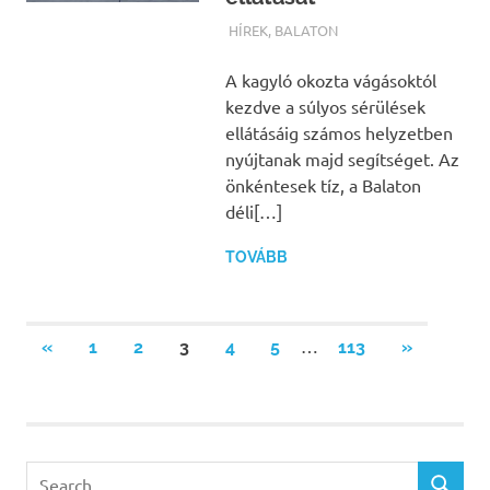
TERMALFURDOK.COM
HÍREK
,
BALATON
A kagyló okozta vágásoktól
kezdve a súlyos sérülések
ellátásáig számos helyzetben
nyújtanak majd segítséget. Az
önkéntesek tíz, a Balaton
déli[…]
TOVÁBB
Bejegyzések
…
PREVIOUS
NEXT
«
1
2
3
4
5
113
»
POSTS
POSTS
lapozása
Search