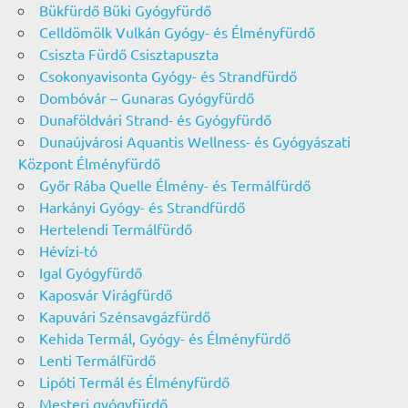
Bükfürdő Büki Gyógyfürdő
Celldömölk Vulkán Gyógy- és Élményfürdő
Csiszta Fürdő Csisztapuszta
Csokonyavisonta Gyógy- és Strandfürdő
Dombóvár – Gunaras Gyógyfürdő
Dunaföldvári Strand- és Gyógyfürdő
Dunaújvárosi Aquantis Wellness- és Gyógyászati
Központ Élményfürdő
Győr Rába Quelle Élmény- és Termálfürdő
Harkányi Gyógy- és Strandfürdő
Hertelendi Termálfürdő
Hévízi-tó
Igal Gyógyfürdő
Kaposvár Virágfürdő
Kapuvári Szénsavgázfürdő
Kehida Termál, Gyógy- és Élményfürdő
Lenti Termálfürdő
Lipóti Termál és Élményfürdő
Mesteri gyógyfürdő