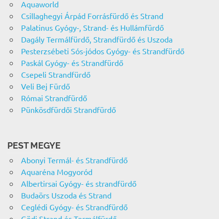
Aquaworld
Csillaghegyi Árpád Forrásfürdő és Strand
Palatinus Gyógy-, Strand- és Hullámfürdő
Dagály Termálfürdő, Strandfürdő és Uszoda
Pesterzsébeti Sós-jódos Gyógy- és Strandfürdő
Paskál Gyógy- és Strandfürdő
Csepeli Strandfürdő
Veli Bej Fürdő
Római Strandfürdő
Pünkösdfürdői Strandfürdő
PEST MEGYE
Abonyi Termál- és Strandfürdő
Aquaréna Mogyoród
Albertirsai Gyógy- és strandfürdő
Budaörs Uszoda és Strand
Ceglédi Gyógy- és Strandfürdő
Gödi Strand és Termálfürdő