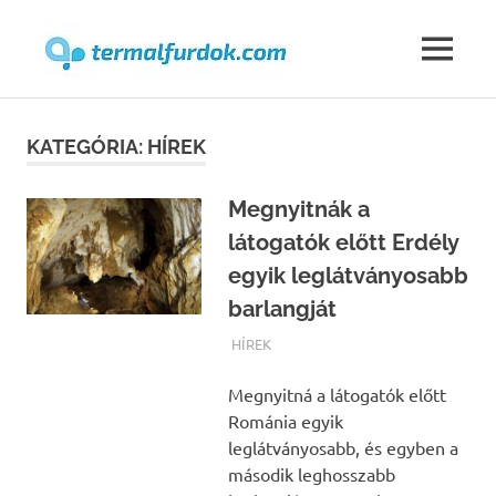
Termalfur
MENU
Skip
to
KATEGÓRIA:
HÍREK
content
Megnyitnák a
látogatók előtt Erdély
egyik leglátványosabb
barlangját
TERMALFURDOK.COM
HÍREK
Megnyitná a látogatók előtt
Románia egyik
leglátványosabb, és egyben a
második leghosszabb