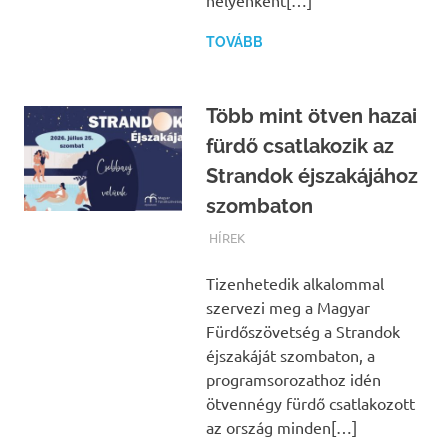
helyenként[…]
TOVÁBB
Több mint ötven hazai
fürdő csatlakozik az
Strandok éjszakájához
szombaton
TERMALFURDOK.COM
HÍREK
Tizenhetedik alkalommal
szervezi meg a Magyar
Fürdőszövetség a Strandok
éjszakáját szombaton, a
programsorozathoz idén
ötvennégy fürdő csatlakozott
az ország minden[…]