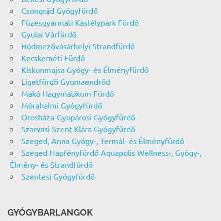
Csongrád Gyógyfürdő
Füzesgyarmati Kastélypark Fürdő
Gyulai Várfürdő
Hódmezővásárhelyi Strandfürdő
Kecskeméti Fürdő
Kiskunmajsa Gyógy- és Élményfürdő
Ligetfürdő Gyomaendrőd
Makó Hagymatikum Fürdő
Mórahalmi Gyógyfürdő
Orosháza-Gyopárosi Gyógyfürdő
Szarvasi Szent Klára Gyógyfürdő
Szeged, Anna Gyógy-, Termál- és Élményfürdő
Szeged Napfényfürdő Aquapolis Wellness-, Gyógy-,
Élmény- és Strandfürdő
Szentesi Gyógyfürdő
GYÓGYBARLANGOK