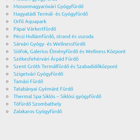
Mosonmagyaróvári Gyógyfürdő
Nagyatádi Termál- és Gyógyfürdő
Orfű Aquapark
Pápai Várkertfürdő
Pécsi Hullámfürdő, strand és uszoda
Sárvári Gyógy- és Wellnessfürdő
Siófok, Galerius Élményfürdő és Wellness Központ
Székesfehérvári Árpád Fürdő
Szent Gróth Termálfürdő és Szabadidőközpont
Szigetvári Gyógyfürdő
Tamási Fürdő
Tatabányai Gyémánt Fürdő
Thermal Spa Siklós – Siklósi gyógyfürdő
Tófürdő Szombathely
Zalakaros Gyógyfürdő