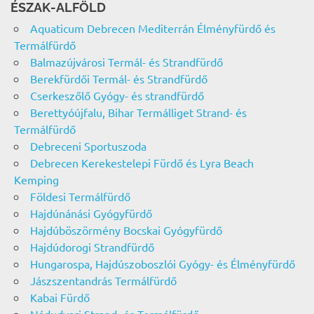
ÉSZAK-ALFÖLD
Aquaticum Debrecen Mediterrán Élményfürdő és
Termálfürdő
Balmazújvárosi Termál- és Strandfürdő
Berekfürdői Termál- és Strandfürdő
Cserkeszőlő Gyógy- és strandfürdő
Berettyóújfalu, Bihar Termálliget Strand- és
Termálfürdő
Debreceni Sportuszoda
Debrecen Kerekestelepi Fürdő és Lyra Beach
Kemping
Földesi Termálfürdő
Hajdúnánási Gyógyfürdő
Hajdúböszörmény Bocskai Gyógyfürdő
Hajdúdorogi Strandfürdő
Hungarospa, Hajdúszoboszlói Gyógy- és Élményfürdő
Jászszentandrás Termálfürdő
Kabai Fürdő
Nádudvari Strand- és Termálfürdő