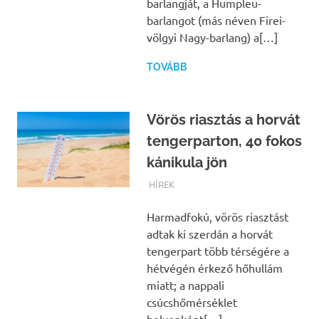
barlangját, a Humpleu-
barlangot (más néven Firei-
völgyi Nagy-barlang) a[…]
TOVÁBB
Vörös riasztás a horvát
tengerparton, 40 fokos
kánikula jön
TERMALFURDOK.COM
HÍREK
Harmadfokú, vörös riasztást
adtak ki szerdán a horvát
tengerpart több térségére a
hétvégén érkező hőhullám
miatt; a nappali
csúcshőmérséklet