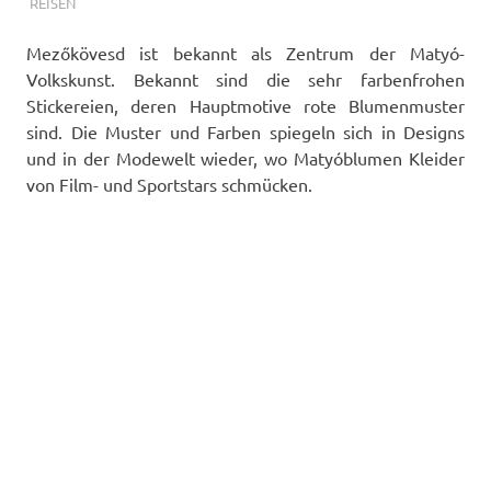
TERMALFURDOK.COM
REISEN
Mezőkövesd ist bekannt als Zentrum der Matyó-
Volkskunst. Bekannt sind die sehr farbenfrohen
Stickereien, deren Hauptmotive rote Blumenmuster
sind.
Die Muster und Farben spiegeln sich in Designs
und in der Modewelt wieder, wo Matyóblumen Kleider
von Film- und Sportstars schmücken.