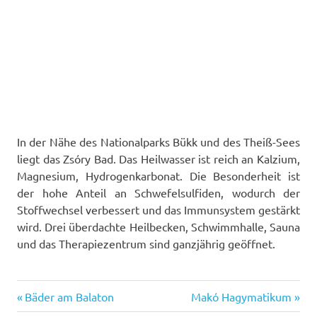
In der Nähe des Nationalparks Bükk und des Theiß-Sees
liegt das Zsóry Bad. Das Heilwasser ist reich an Kalzium,
Magnesium, Hydrogenkarbonat. Die Besonderheit ist
der hohe Anteil an Schwefelsulfiden, wodurch der
Stoffwechsel verbessert und das Immunsystem gestärkt
wird. Drei überdachte Heilbecken, Schwimmhalle, Sauna
und das Therapiezentrum sind ganzjährig geöffnet.
Previous
Next
Post
Bäder am Balaton
Makó Hagymatikum
Post:
Post: