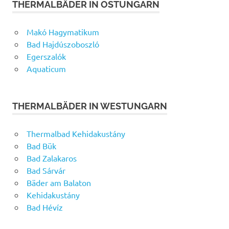
THERMALBÄDER IN OSTUNGARN
Makó Hagymatikum
Bad Hajdúszoboszló
Egerszalók
Aquaticum
THERMALBÄDER IN WESTUNGARN
Thermalbad Kehidakustány
Bad Bük
Bad Zalakaros
Bad Sárvár
Bäder am Balaton
Kehidakustány
Bad Hévíz