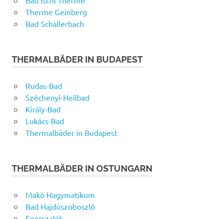
Bad Ischl Therme
Therme Geinberg
Bad Schallerbach
THERMALBÄDER IN BUDAPEST
Rudas-Bad
Széchenyi-Heilbad
Király-Bad
Lukács-Bad
Thermalbäder in Budapest
THERMALBÄDER IN OSTUNGARN
Makó Hagymatikum
Bad Hajdúszoboszló
Egerszalók