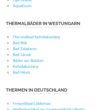
Aquaticum
THERMALBÄDER IN WESTUNGARN
Thermalbad Kehidakustány
Bad Bük
Bad Zalakaros
Bad Sárvár
Bäder am Balaton
Kehidakustány
Bad Hévíz
THERMEN IN DEUTSCHLAND
Freizeitbad Lübbenau
Wellenbad Bad am Spreewaldplatz Berlin