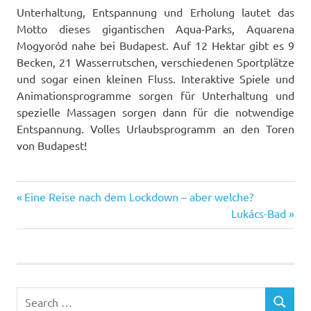
Unterhaltung, Entspannung und Erholung lautet das
Motto dieses gigantischen Aqua-Parks, Aquarena
Mogyoród nahe bei Budapest. Auf 12 Hektar gibt es 9
Becken, 21 Wasserrutschen, verschiedenen Sportplätze
und sogar einen kleinen Fluss. Interaktive Spiele und
Animationsprogramme sorgen für Unterhaltung und
spezielle Massagen sorgen dann für die notwendige
Entspannung. Volles Urlaubsprogramm an den Toren
von Budapest!
Previous
Post
Eine Reise nach dem Lockdown – aber welche?
Post:
Next
Lukács-Bad
navigation
Post:
Search
SEARCH