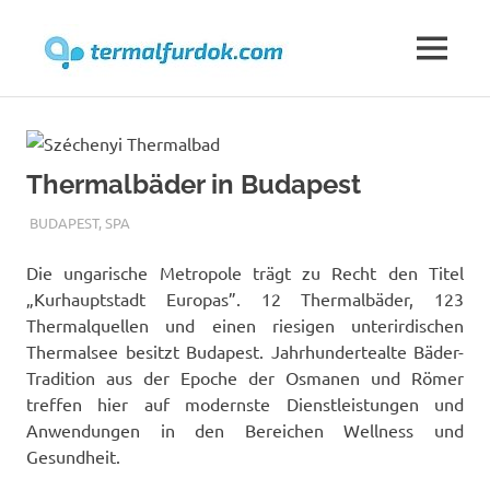
Thermen
MENU
Thermen:
Skip
Thermalbäder,
Heilbäder,
to
Wellness,
content
Spa
Thermalbäder in Budapest
und
TERMALFURDOK.COM
BUDAPEST
,
SPA
Reisemagazin
Die ungarische Metropole trägt zu Recht den Titel
„Kurhauptstadt Europas”. 12 Thermalbäder, 123
Thermalquellen und einen riesigen unterirdischen
Thermalsee besitzt Budapest.
Jahrhundertealte Bäder-
Tradition aus der Epoche der Osmanen und Römer
treffen hier auf modernste Dienstleistungen und
Anwendungen in den Bereichen Wellness und
Gesundheit.