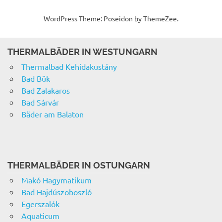
WordPress Theme: Poseidon by ThemeZee.
THERMALBÄDER IN WESTUNGARN
Thermalbad Kehidakustány
Bad Bük
Bad Zalakaros
Bad Sárvár
Bäder am Balaton
THERMALBÄDER IN OSTUNGARN
Makó Hagymatikum
Bad Hajdúszoboszló
Egerszalók
Aquaticum