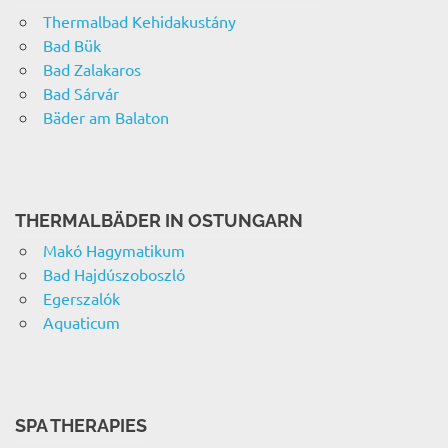
Thermalbad Kehidakustány
Bad Bük
Bad Zalakaros
Bad Sárvár
Bäder am Balaton
THERMALBÄDER IN OSTUNGARN
Makó Hagymatikum
Bad Hajdúszoboszló
Egerszalók
Aquaticum
SPA THERAPIES