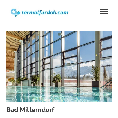
Thermen
MENU
Thermen:
Skip
Thermalbäder,
Heilbäder,
to
Wellness,
content
Spa
und
Reisemagazin
Bad Mitterndorf