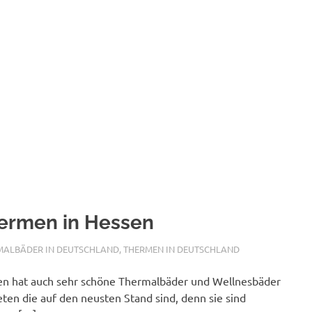
ermen in Hessen
ALFURDOK.COM
MALBÄDER IN DEUTSCHLAND
,
THERMEN IN DEUTSCHLAND
n hat auch sehr schöne Thermalbäder und Wellnesbäder
eten die auf den neusten Stand sind, denn sie sind