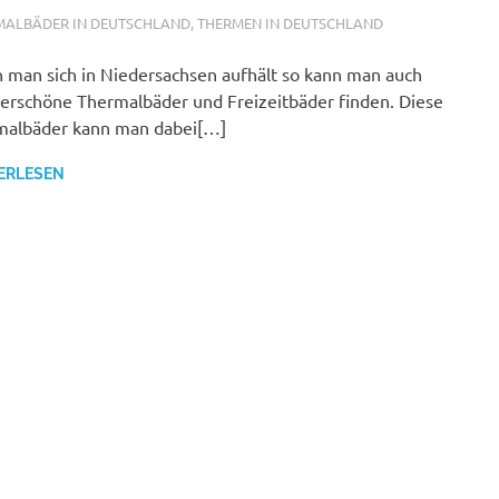
ALFURDOK.COM
MALBÄDER IN DEUTSCHLAND
,
THERMEN IN DEUTSCHLAND
man sich in Niedersachsen aufhält so kann man auch
rschöne Thermalbäder und Freizeitbäder finden. Diese
malbäder kann man dabei[…]
ERLESEN