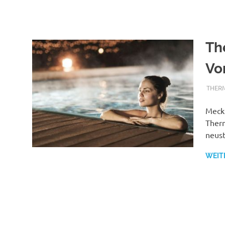
Th
Vo
TERM
THER
Meck
Therm
neust
WEIT