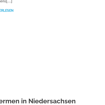
tens[…]
ERLESEN
ermen in Niedersachsen