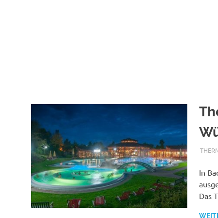
Th
Wü
TERM
THER
In Ba
ausge
Das T
WEIT