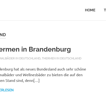
en
HOME
AND
ermen in Brandenburg
ALFURDOK.COM
MALBÄDER IN DEUTSCHLAND
,
THERMEN IN DEUTSCHLAND
enburg hat als neues Bundesland auch sehr schöne
albäder und Wellnesbäder zu bieten die auf den
en Stand sind, denn[…]
ERLESEN