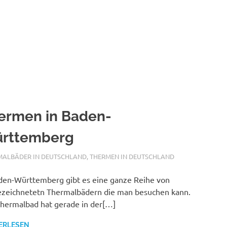
ermen in Baden-
rttemberg
ALFURDOK.COM
MALBÄDER IN DEUTSCHLAND
,
THERMEN IN DEUTSCHLAND
den-Württemberg gibt es eine ganze Reihe von
zeichnetetn Thermalbädern die man besuchen kann.
hermalbad hat gerade in der[…]
ERLESEN