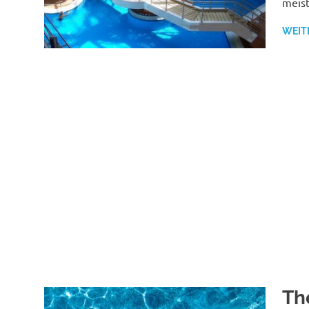
meis
WEIT
Th