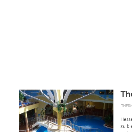
Th
TERM
THER
Hesse
zu bi