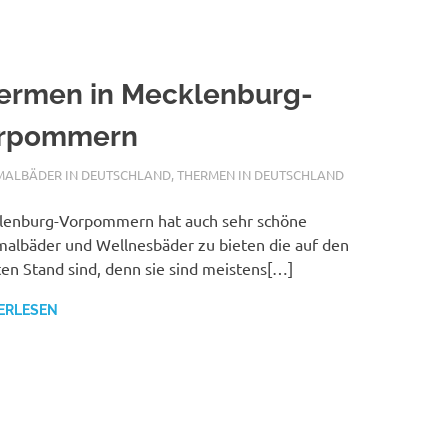
ermen in Mecklenburg-
rpommern
ALFURDOK.COM
MALBÄDER IN DEUTSCHLAND
,
THERMEN IN DEUTSCHLAND
lenburg-Vorpommern hat auch sehr schöne
albäder und Wellnesbäder zu bieten die auf den
en Stand sind, denn sie sind meistens[…]
ERLESEN