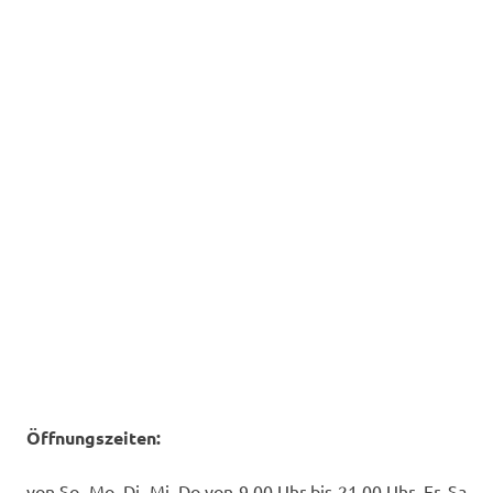
Öffnungszeiten:
von So, Mo, Di, Mi, Do von 9,00 Uhr bis 21,00 Uhr, Fr, Sa