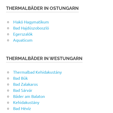
THERMALBÄDER IN OSTUNGARN
Makó Hagymatikum
Bad Hajdúszoboszló
Egerszalók
Aquaticum
THERMALBÄDER IN WESTUNGARN
Thermalbad Kehidakustány
Bad Bük
Bad Zalakaros
Bad Sárvár
Bäder am Balaton
Kehidakustány
Bad Hévíz