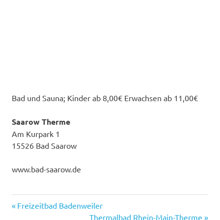
Bad und Sauna; Kinder ab 8,00€ Erwachsen ab 11,00€
Saarow Therme
Am Kurpark 1
15526 Bad Saarow
www.bad-saarow.de
Previous
Post
Freizeitbad Badenweiler
Post:
Next
Thermalbad Rhein-Main-Therme