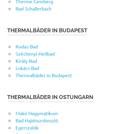
Therme Geinberg
Bad Schallerbach
THERMALBÄDER IN BUDAPEST
Rudas-Bad
Széchenyi-Heilbad
Király-Bad
Lukács-Bad
Thermalbäder in Budapest
THERMALBÄDER IN OSTUNGARN
Makó Hagymatikum
Bad Hajdúszoboszló
Egerszalók