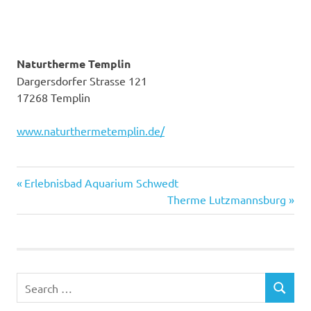
Naturtherme Templin
Dargersdorfer Strasse 121
17268 Templin
www.naturthermetemplin.de/
Previous
Post
Erlebnisbad Aquarium Schwedt
Post:
Next
Therme Lutzmannsburg
navigation
Post:
Search
SEARCH
for: