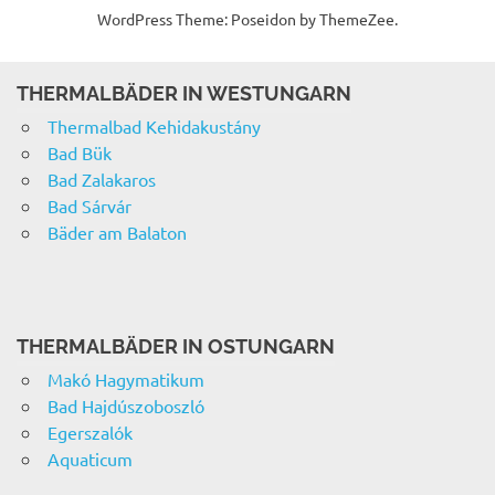
WordPress Theme: Poseidon by ThemeZee.
THERMALBÄDER IN WESTUNGARN
Thermalbad Kehidakustány
Bad Bük
Bad Zalakaros
Bad Sárvár
Bäder am Balaton
THERMALBÄDER IN OSTUNGARN
Makó Hagymatikum
Bad Hajdúszoboszló
Egerszalók
Aquaticum