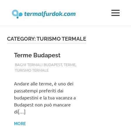
Bagni
MENU
termalfurdok.com
Termali
Skip
to
in
CATEGORY:
TURISMO TERMALE
content
Ungheria
Terme Budapest
TERMALFURDOK.COM
BAGNI TERMALI BUDAPEST
,
TERME
,
TURISMO TERMALE
Andare alle terme, è uno dei
passatempi preferiti dai
budapestini e la tua vacanza a
Budapest non può mancare
di[…]
MORE