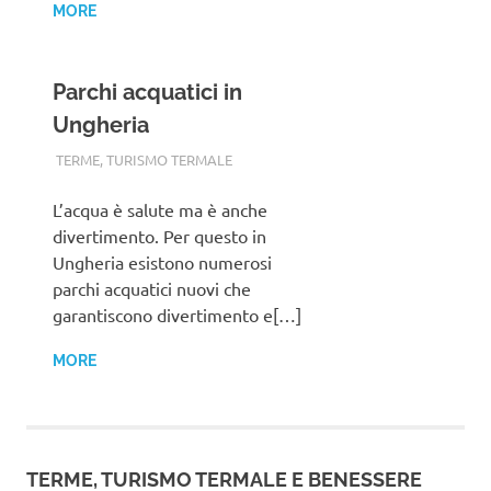
MORE
Parchi acquatici in
Ungheria
TERMALFURDOK.COM
TERME
,
TURISMO TERMALE
L’acqua è salute ma è anche
divertimento. Per questo in
Ungheria esistono numerosi
parchi acquatici nuovi che
garantiscono divertimento e[…]
MORE
TERME, TURISMO TERMALE E BENESSERE