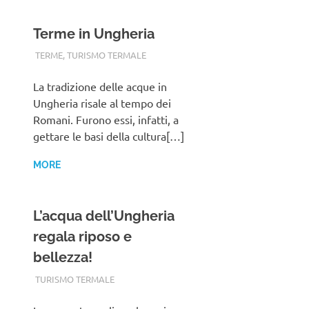
Terme in Ungheria
TERMALFURDOK.COM
TERME
,
TURISMO TERMALE
La tradizione delle acque in
Ungheria risale al tempo dei
Romani. Furono essi, infatti, a
gettare le basi della cultura[…]
MORE
L’acqua dell’Ungheria
regala riposo e
bellezza!
TERMALFURDOK.COM
TURISMO TERMALE