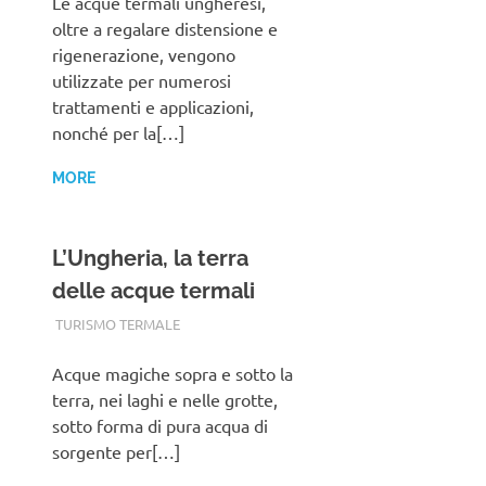
Le acque termali ungheresi,
oltre a regalare distensione e
rigenerazione, vengono
utilizzate per numerosi
trattamenti e applicazioni,
nonché per la[…]
MORE
L’Ungheria, la terra
delle acque termali
TERMALFURDOK.COM
TURISMO TERMALE
Acque magiche sopra e sotto la
terra, nei laghi e nelle grotte,
sotto forma di pura acqua di
sorgente per[…]