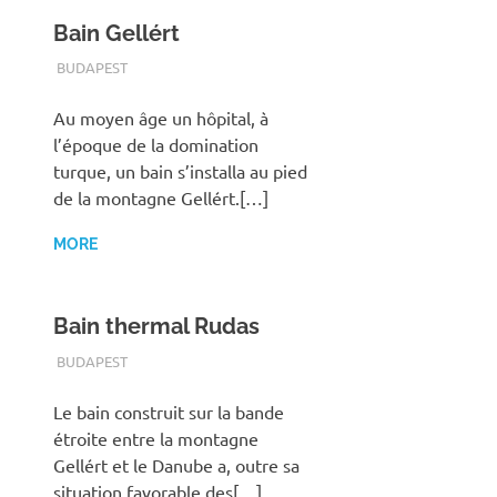
Bain Gellért
TERMALFURDOK.COM
BUDAPEST
Au moyen âge un hôpital, à
l’époque de la domination
turque, un bain s’installa au pied
de la montagne Gellért.[…]
MORE
Bain thermal Rudas
TERMALFURDOK.COM
BUDAPEST
Le bain construit sur la bande
étroite entre la montagne
Gellért et le Danube a, outre sa
situation favorable des[…]