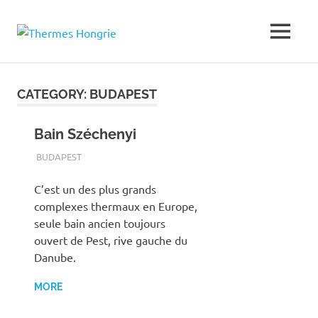
Thermes
MENU
Bains
thermaux
Hongrie
Skip
en
to
Hongrie
CATEGORY:
BUDAPEST
content
Bain Széchenyi
TERMALFURDOK.COM
BUDAPEST
C’est un des plus grands
complexes thermaux en Europe,
seule bain ancien toujours
ouvert de Pest, rive gauche du
Danube.
MORE