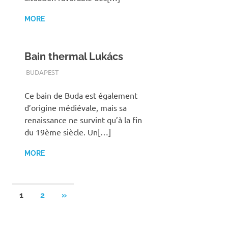
MORE
Bain thermal Lukács
TERMALFURDOK.COM
BUDAPEST
Ce bain de Buda est également
d’origine médiévale, mais sa
renaissance ne survint qu’à la fin
du 19ème siècle. Un[…]
MORE
Posts
NEXT
1
2
»
POSTS
pagination