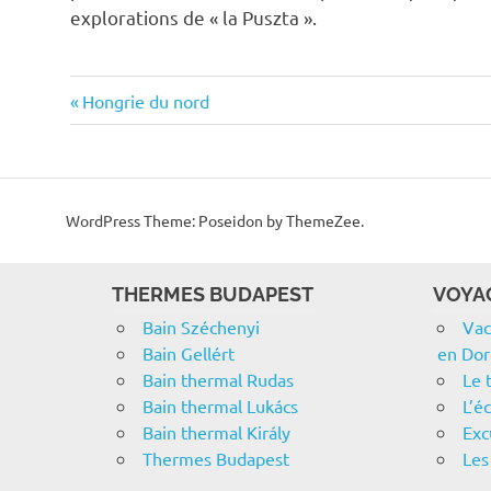
explorations de « la Puszta ».
Previous
Post
Hongrie du nord
Post:
navigation
WordPress Theme: Poseidon by ThemeZee.
THERMES BUDAPEST
VOYA
Bain Széchenyi
Vac
Bain Gellért
en Do
Bain thermal Rudas
Le 
Bain thermal Lukács
L’é
Bain thermal Király
Exc
Thermes Budapest
Les