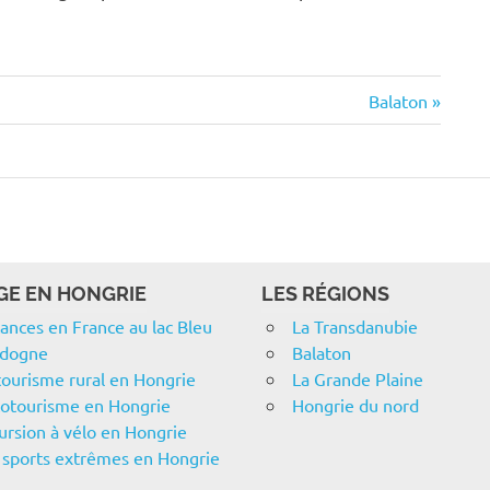
Next
Balaton
Post:
GE EN HONGRIE
LES RÉGIONS
ances en France au lac Bleu
La Transdanubie
rdogne
Balaton
tourisme rural en Hongrie
La Grande Plaine
cotourisme en Hongrie
Hongrie du nord
ursion à vélo en Hongrie
 sports extrêmes en Hongrie