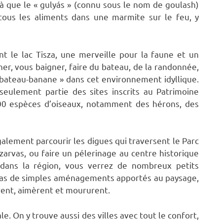
 là que le « gulyás » (connu sous le nom de goulash)
tous les aliments dans une marmite sur le feu, y
nt le lac Tisza, une merveille pour la faune et un
her, vous baigner, faire du bateau, de la randonnée,
« bateau-banane » dans cet environnement idyllique.
seulement partie des sites inscrits au Patrimoine
200 espèces d’oiseaux, notamment des hérons, des
lement parcourir les digues qui traversent le Parc
zarvas, ou faire un pélerinage au centre historique
 dans la région, vous verrez de nombreux petits
 pas de simples aménagements apportés au paysage,
rent, aimèrent et moururent.
le. On y trouve aussi des villes avec tout le confort,