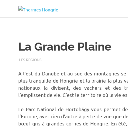
Thermes
Bains
thermaux
Hongrie
en
Skip
Hongrie
to
content
La Grande Plaine
TERMALFURDOK.COM
LES RÉGIONS
A l’est du Danube et au sud des montagnes se tr
plus tranquille de Hongrie et la prairie la plus 
nationaux la divisent, des vachers et des 
l’emplissent de vie. C’est le territoire où la vie e
Le Parc National de Hortobágy vous permet d
l’Europe, avec rien d’autre à perte de vue que de
bœuf gris à grandes cornes de Hongrie. En été, l