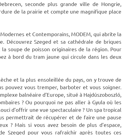
Debrecen, seconde plus grande ville de Hongrie,
rdure de la prairie et compte une magnifique place
ts Modernes et Contemporains, MODEM, qui abrite la
ale. Découvrez Szeged et sa cathédrale de briques
 la soupe de poisson originaires de la région. Pour
pez à bord du tram jaune qui circule dans les deux
sèche et la plus ensoleillée du pays, on y trouve de
s pouvez vous tremper, barboter et vous soigner.
mplexe balnéaire d’Europe, situé à Hajdúszoboszló,
lombaires ? Ou pourquoi ne pas aller à Gyula où les
uci d’offrir une vue spectaculaire ? Un spa tropical
ous permettrait de récupérer et de faire une pause
mieux ? Mais si vous avez besoin de plus d’espace,
de Szeged pour vous rafraîchir après toutes ces