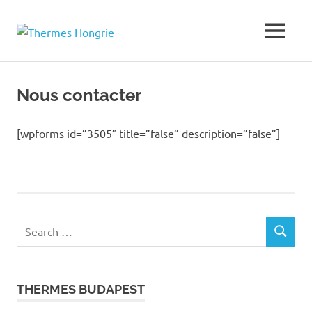
Thermes
MENU
Bains
thermaux
Hongrie
Skip
en
to
Hongrie
Nous contacter
content
[wpforms id=”3505″ title=”false” description=”false”]
Search
SEARCH
for:
THERMES BUDAPEST