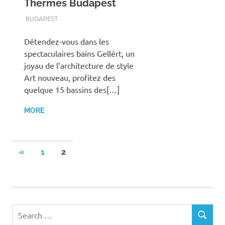
Thermes Budapest
TERMALFURDOK.COM
BUDAPEST
Détendez-vous dans les
spectaculaires bains Gellért, un
joyau de l’architecture de style
Art nouveau, profitez des
quelque 15 bassins des[…]
MORE
Posts
PREVIOUS
«
1
2
POSTS
pagination
Search
SEARCH
for: