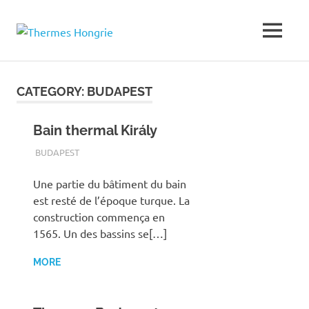
Thermes
MENU
Bains
thermaux
Hongrie
Skip
en
to
Hongrie
CATEGORY:
BUDAPEST
content
Bain thermal Király
TERMALFURDOK.COM
BUDAPEST
Une partie du bâtiment du bain
est resté de l’époque turque. La
construction commença en
1565. Un des bassins se[…]
MORE